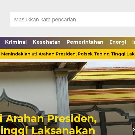
Kriminal
Kesehatan
Pemerintahan
Energi
I
indaklanjuti Arahan Presiden, Polsek Tebing Tinggi Laksan
Seorang Pria Tewas