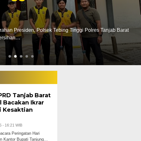
 Tanjab Barat
a inisial RN (25) di Kabupaten Tanjung Jabung Barat Jambi
DPRD Tanjab Barat
l Bacakan Ikrar
i Kesaktian
5 - 16:21 WIB
ara Peringatan Hari
an Kantor Bupati Tanjung…