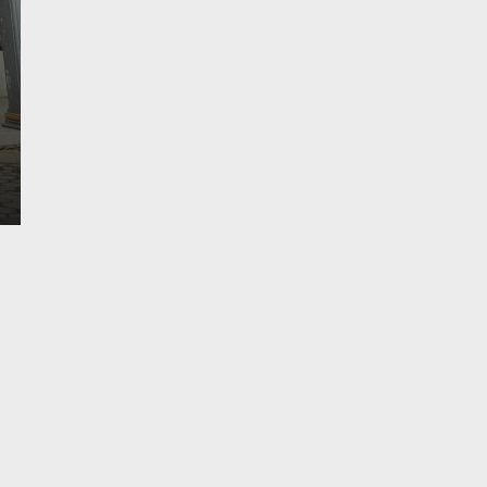
Yang Sering Meresah
Senin, 1 Des 2025 - 22:23 WIB
Liputantanjab.com — Pelaku Pencurian Aki Mobil Di
Desember 2025 Polsek Tebing…