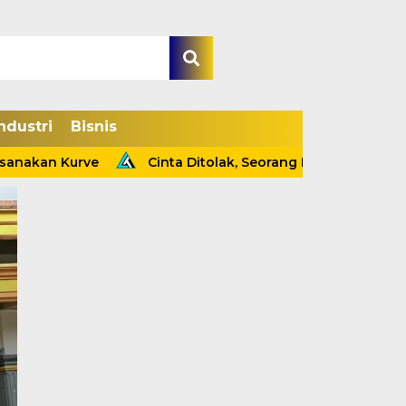
ndustri
Bisnis
akan Kurve
Cinta Ditolak, Seorang Pria Tewas Gantung 
Kapolsek Tebing Tin
Ungkap Kasus Pencur