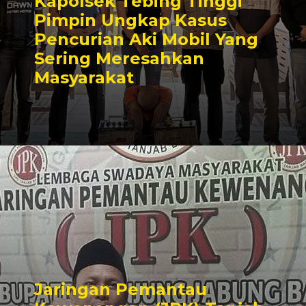
Kapolsek Tebing Tinggi
Pimpin Ungkap Kasus
Pencurian Aki Mobil Yang
Sering Meresahkan
Masyarakat
Jaringan Pemantau