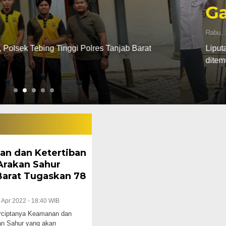
 Tanjab Barat
a inisial RN (25) di Kabupaten Tanjung Jabung Barat Jambi
an dan Ketertiban
Arakan Sahur
Barat Tugaskan 78
 Apr 2022 - 18:40 WIB
erciptanya Keamanan dan
an Sahur yang akan