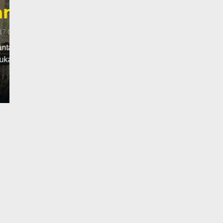
Yang Sering Meresah
Senin, 1 Des 2025 - 22:23 WIB
Liputantanjab.com — Pelaku Pencurian Aki Mobil Di
Desember 2025 Polsek Tebing…