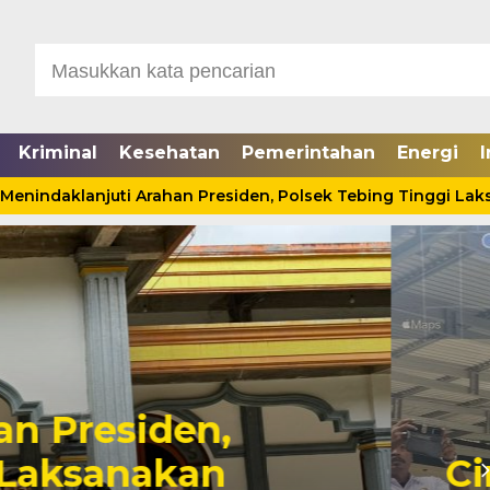
Kriminal
Kesehatan
Pemerintahan
Energi
I
ndaklanjuti Arahan Presiden, Polsek Tebing Tinggi Laksan
Seorang Pria Tewas