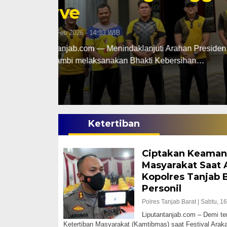
Gantung Diri Di
Rabu, 17 Des 2025 - 18:29 WIB
ab Barat
Liputantanjab.com – Tragis seorang Pri
ditemukan tewas…
Ketertiban
Ciptakan Keaman
Masyarakat Saat 
Kopolres Tanjab 
Personil
Polres Tanjab Barat |
Sabtu, 16
Liputantanjab.com – Demi t
Ketertiban Masyarakat (Kamtibmas) saat Festival Arak