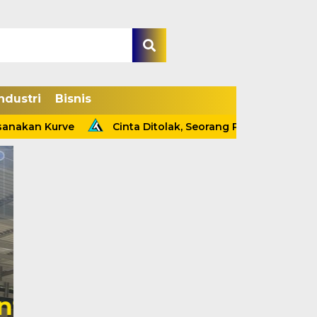
ndustri
Bisnis
akan Kurve
Cinta Ditolak, Seorang Pria Tewas Gantung 
Kapolsek Tebing Tin
Ungkap Kasus Pencur