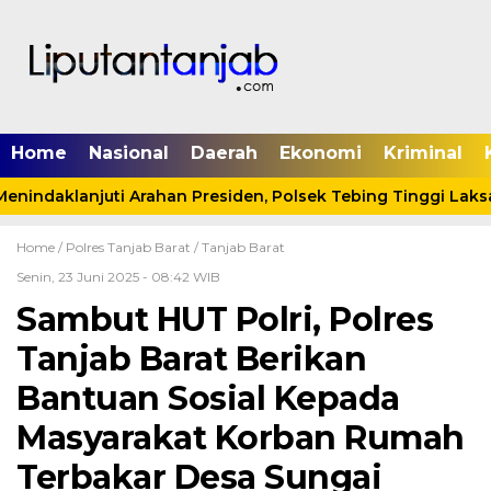
Home
Nasional
Daerah
Ekonomi
Kriminal
indaklanjuti Arahan Presiden, Polsek Tebing Tinggi Laksa
Home /
Polres Tanjab Barat
/
Tanjab Barat
Senin, 23 Juni 2025 - 08:42 WIB
Sambut HUT Polri, Polres
Tanjab Barat Berikan
Bantuan Sosial Kepada
Masyarakat Korban Rumah
Terbakar Desa Sungai