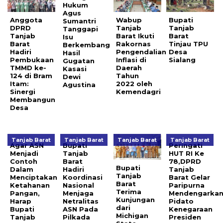
Hukum
Agus
Anggota
Wabup
Bupati
Sumantri
DPRD
Tanjab
Tanjab
Tanggapi
Tanjab
Barat Ikuti
Barat
Isu
Barat
Rakornas
Tinjau TPU
Berkembang
Hadiri
Pengendalian
Desa
Hasil
Pembukaan
Inflasi di
Sialang
Gugatan
TMMD ke-
Daerah
Kasasi
124 di Bram
Tahun
Dewi
Itam:
2022 oleh
Agustina
Sinergi
Kemendagri
Membangun
Desa
Tanjab Barat
Tanjab Barat
Tanjab Barat
Tanjab Barat
Agar ASN
Bupati
Peringati
Menjadi
Tanjab
HUT RI Ke
Contoh
Barat
78,DPRD
Bupati
Dalam
Hadiri
Tanjab
Tanjab
Menciptakan
Koordinasi
Barat Gelar
Barat
Ketahanan
Nasional
Paripurna
Terima
Pangan,
Menjaga
Mendengarka
Kunjungan
Harap
Netralitas
Pidato
dari
Bupati
ASN Pada
Kenegaraan
Michigan
Tanjab
Pilkada
Presiden