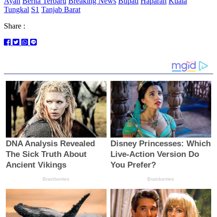
Ayah
Berita Terbaru
Breaking News
Bupati
Haparan
Kuala
Tungkal
S1
Tanjab Barat
Share :