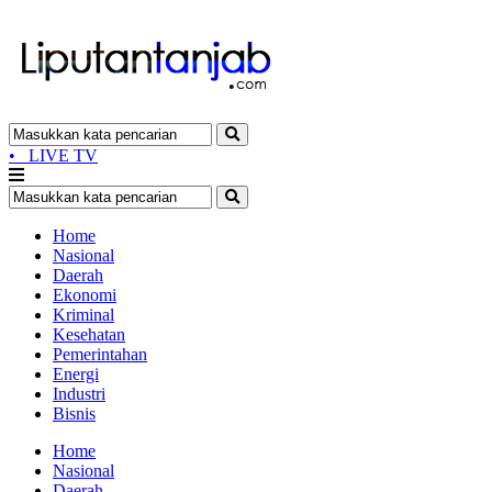
•
LIVE TV
Home
Nasional
Daerah
Ekonomi
Kriminal
Kesehatan
Pemerintahan
Energi
Industri
Bisnis
Home
Nasional
Daerah