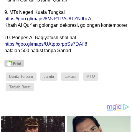
9. MTs Negeri Kuala Tungkal
https://goo.gl/maps/8MvP1LVsf8TZNJbcA
Khath Al Qur’an golongan dekorasi, golongan kontemporer
10. Ponpes Al Baqiyatush sholihat
https://goo.gl/maps/UAtppxrppSs7DAfi8
hafalan 500 hadist tanpa Sanad
Berita Terbaru
Jambi
Lokasi
MTQ
Tanjab Barat