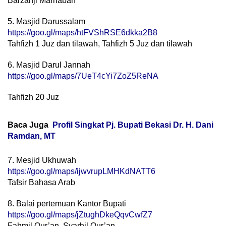
Barzanji Marhaban
5. Masjid Darussalam
https://goo.gl/maps/htFVShRSE6dkka2B8
Tahfizh 1 Juz dan tilawah, Tahfizh 5 Juz dan tilawah
6. Masjid Darul Jannah
https://goo.gl/maps/7UeT4cYi7ZoZ5ReNA
Tahfizh 20 Juz
Baca Juga
Profil Singkat Pj. Bupati Bekasi Dr. H. Dani
Ramdan, MT
7. Mesjid Ukhuwah
https://goo.gl/maps/ijwvrupLMHKdNATT6
Tafsir Bahasa Arab
8. Balai pertemuan Kantor Bupati
https://goo.gl/maps/jZtughDkeQqvCwfZ7
Fahmil Qur’an, Syarhil Qur’an