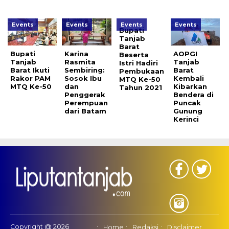
Events
Events
Events
Events
Bupati
Tanjab
Barat
Bupati
Karina
AOPGI
Beserta
Tanjab
Rasmita
Tanjab
Istri Hadiri
Barat Ikuti
Sembiring:
Barat
Pembukaan
Rakor PAM
Sosok Ibu
Kembali
MTQ Ke-50
MTQ Ke-50
dan
Kibarkan
Tahun 2021
Penggerak
Bendera di
Perempuan
Puncak
dari Batam
Gunung
Kerinci
Copyright @ 2026
Home
Redaksi
Disclaimer