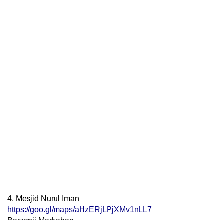
4. Mesjid Nurul Iman
https://goo.gl/maps/aHzERjLPjXMv1nLL7