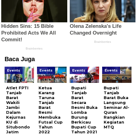
Baca Juga
Events
Events
Events
Events
Atlet FPTI
Ketua
Bupati
Bupati
Tanjab
Karang
Tanjab
Tanjab
Barat
Taruna
Barat
Barat Buka
Wakili
Tanjab
Secara
Langsung
Jambi
Barat
Resmi Buka
Seminar Al-
Dalam
Resmi
Lomba
Quran
Kejurnas
Membuka
Burung
Rangkian
KU di
Futsal Cup
Berkicau
Kegiatan
Situbondo
Tahun
Bupati Cup
MTQ
Jatim
2022
Tahun 2021