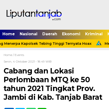
Home
Nasional
Daerah
Ekonomi
Kriminal
g Menerpa Kapolsek Tebing Tinggi Ternyata Hoax
Meni
Home /
Events
Senin, 4 Oktober 2021 - 18:49 WIB
Cabang dan Lokasi
Perlombaan MTQ ke 50
tahun 2021 Tingkat Prov.
Jambi di Kab. Tanjab Barat