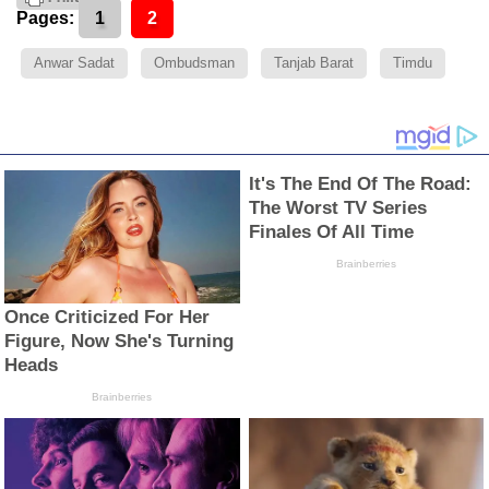
Pages:
1
2
Anwar Sadat
Ombudsman
Tanjab Barat
Timdu