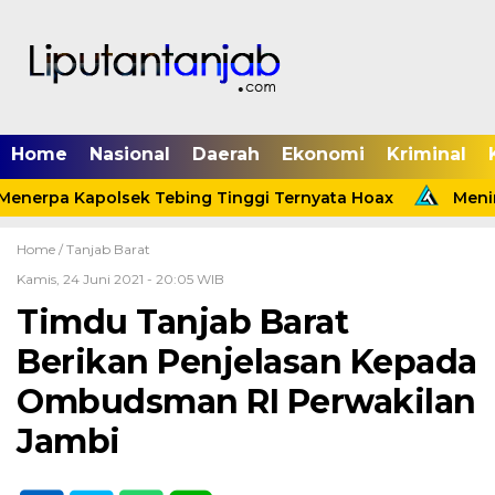
Home
Nasional
Daerah
Ekonomi
Kriminal
enerpa Kapolsek Tebing Tinggi Ternyata Hoax
Menind
Home /
Tanjab Barat
Kamis, 24 Juni 2021 - 20:05 WIB
Timdu Tanjab Barat
Berikan Penjelasan Kepada
Ombudsman RI Perwakilan
Jambi