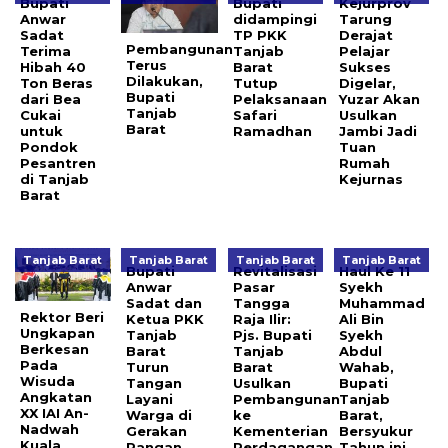
Bupati
Bupati
Kejurprov
Anwar
didampingi
Tarung
Sadat
TP PKK
Derajat
Pembangunan
Terima
Tanjab
Pelajar
Terus
Hibah 40
Barat
Sukses
Dilakukan,
Ton Beras
Tutup
Digelar,
Bupati
dari Bea
Pelaksanaan
Yuzar Akan
Tanjab
Cukai
Safari
Usulkan
Barat
untuk
Ramadhan
Jambi Jadi
Pondok
Tuan
Pesantren
Rumah
di Tanjab
Kejurnas
Barat
Tanjab Barat
Tanjab Barat
Tanjab Barat
Tanjab Barat
Bupati
Revitalisasi
Haul Ke 11
Anwar
Pasar
Syekh
Sadat dan
Tangga
Muhammad
Rektor Beri
Ketua PKK
Raja Ilir:
Ali Bin
Ungkapan
Tanjab
Pjs. Bupati
Syekh
Berkesan
Barat
Tanjab
Abdul
Pada
Turun
Barat
Wahab,
Wisuda
Tangan
Usulkan
Bupati
Angkatan
Layani
Pembangunan
Tanjab
XX IAI An-
Warga di
ke
Barat,
Nadwah
Gerakan
Kementerian
Bersyukur
Kuala
Pangan
Perdagangan
Tahun ini