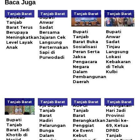
Baca Juga
Tanjab Barat
Tanjab Barat
Tanjab Barat
Tanjab Barat
Pemkab
Bupati
Tanjab
Anwar
Barat Terus
Sadat
Bupati
Bupati
Berupaya
Bersama
Tanjab
Anwar
Meningkatkan
Jajaran Cek
Barat Buka
Sadat
Level Layak
Langsung
Sosialisasi
Tinjau
Anak
Perternakan
Peran Serta
Langsung
Sapi di
Jaksa
Lokasi
Purwodadi
Pengacara
Kebakaran
Negara
di Teluk
Dalam
Kulbi
Pembangunan
Daerah
Tanjab Barat
Tanjab Barat
Tanjab Barat
Tanjab Barat
Pjs Bupati
AOPGI
Peringatan
Tanjab
Tanjab
Hari Jadi
Barat
Barat
Provinsi
Bupati
Hadiri
Berangkatkan
Jambi ke-
Tanjab
Pelarungan
Penggiat
69, Ketua
Barat Jadi
Bunga
Ke Event
DPRD
Khotib di
Dalam
Kebut
Tanjab
Masjid