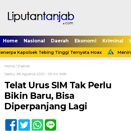
Home
Nasional
Daerah
Ekonomi
Kriminal
enerpa Kapolsek Tebing Tinggi Ternyata Hoax
Meninda
Home /
Daerah
Sabtu, 28 Agustus 2021 - 09:04 WIB
Telat Urus SIM Tak Perlu
Bikin Baru, Bisa
Diperpanjang Lagi