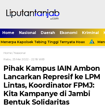
Home
Nasional
Daerah
Ekonomi
Kriminal
Menerpa Kapolsek Tebing Tinggi Ternyata Hoax
Menin
Home /
Nasional
Rabu, 25 Mei 2022 - 22:18 WIB
Pihak Kampus IAIN Ambon
Lancarkan Represif ke LPM
Lintas, Koordinator FPMJ:
Kita Kampanye di Jambi
Bentuk Solidaritas