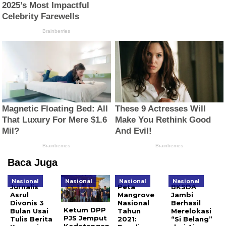
Baca Juga
Nasional
Nasional
Nasional
Nasional
Jurnalis
Peta
BKSDA
Asrul
Mangrove
Jambi
Divonis 3
Nasional
Berhasil
Ketum DPP
Bulan Usai
Tahun
Merelokasi
PJS Jemput
Tulis Berita
2021:
“Si Belang”
Kedatangan