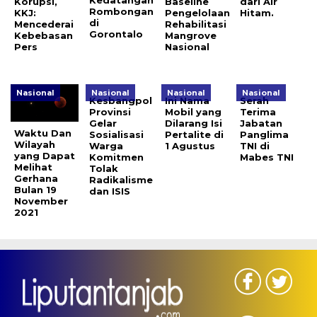
Korupsi,
Baseline
dari Air
Rombongan
KKJ:
Pengelolaan
Hitam.
di
Mencederai
Rehabilitasi
Gorontalo
Kebebasan
Mangrove
Pers
Nasional
Nasional
Nasional
Nasional
Nasional
Kesbangpol
Ini Nama
Serah
Provinsi
Mobil yang
Terima
Gelar
Dilarang Isi
Jabatan
Waktu Dan
Sosialisasi
Pertalite di
Panglima
Wilayah
Warga
1 Agustus
TNI di
yang Dapat
Komitmen
Mabes TNI
Melihat
Tolak
Gerhana
Radikalisme
Bulan 19
dan ISIS
November
2021