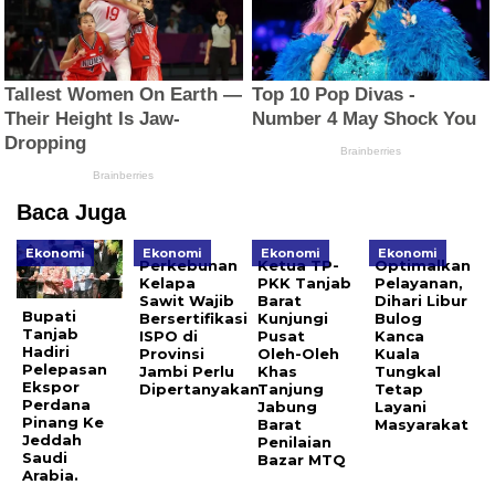
Baca Juga
Ekonomi
Ekonomi
Ekonomi
Ekonomi
Perkebunan
Ketua TP-
Optimalkan
Kelapa
PKK Tanjab
Pelayanan,
Sawit Wajib
Barat
Dihari Libur
Bupati
Bersertifikasi
Kunjungi
Bulog
Tanjab
ISPO di
Pusat
Kanca
Hadiri
Provinsi
Oleh-Oleh
Kuala
Pelepasan
Jambi Perlu
Khas
Tungkal
Ekspor
Dipertanyakan
Tanjung
Tetap
Perdana
Jabung
Layani
Pinang Ke
Barat
Masyarakat
Jeddah
Penilaian
Saudi
Bazar MTQ
Arabia.