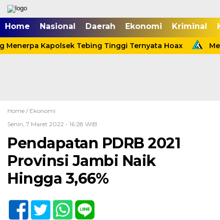
Home
Nasional
Daerah
Ekonomi
Kriminal
 Menerpa Kapolsek Tebing Tinggi Ternyata Hoax
Meni
Home /
Ekonomi
Senin, 7 Maret 2022 - 16:28 WIB
Pendapatan PDRB 2021
Provinsi Jambi Naik
Hingga 3,66%