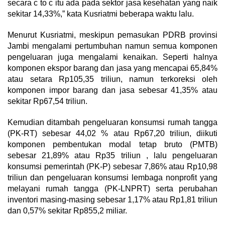
secara c to c itu ada pada sektor jasa kesehatan yang naik
sekitar 14,33%,” kata Kusriatmi beberapa waktu lalu.
Menurut Kusriatmi, meskipun pemasukan PDRB provinsi
Jambi mengalami pertumbuhan namun semua komponen
pengeluaran juga mengalami kenaikan. Seperti halnya
komponen ekspor barang dan jasa yang mencapai 65,84%
atau setara Rp105,35 triliun, namun terkoreksi oleh
komponen impor barang dan jasa sebesar 41,35% atau
sekitar Rp67,54 triliun.
Kemudian ditambah pengeluaran konsumsi rumah tangga
(PK-RT) sebesar 44,02 % atau Rp67,20 triliun, diikuti
komponen pembentukan modal tetap bruto (PMTB)
sebesar 21,89% atau Rp35 triliun , lalu pengeluaran
konsumsi pemerintah (PK-P) sebesar 7,86% atau Rp10,98
triliun dan pengeluaran konsumsi lembaga nonprofit yang
melayani rumah tangga (PK-LNPRT) serta perubahan
inventori masing-masing sebesar 1,17% atau Rp1,81 triliun
dan 0,57% sekitar Rp855,2 miliar.