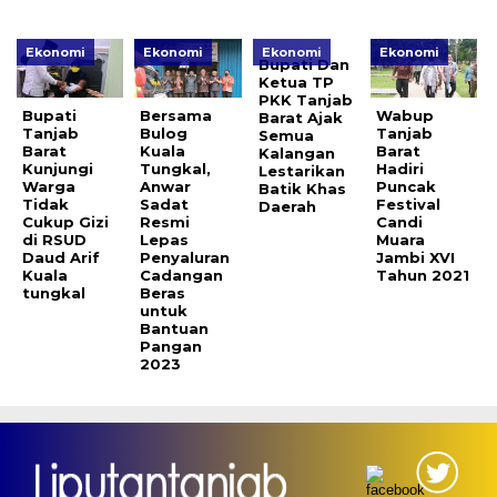
Ekonomi
Ekonomi
Ekonomi
Ekonomi
Bupati Dan
Ketua TP
PKK Tanjab
Bupati
Bersama
Wabup
Barat Ajak
Tanjab
Bulog
Tanjab
Semua
Barat
Kuala
Barat
Kalangan
Kunjungi
Tungkal,
Hadiri
Lestarikan
Warga
Anwar
Puncak
Batik Khas
Tidak
Sadat
Festival
Daerah
Cukup Gizi
Resmi
Candi
di RSUD
Lepas
Muara
Daud Arif
Penyaluran
Jambi XVI
Kuala
Cadangan
Tahun 2021
tungkal
Beras
untuk
Bantuan
Pangan
2023