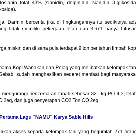
sianin total 43% (sianidin, delpinidin, sianidin 3-glikosida
kosida).
, Darmin bercerita jika di lingkungannya itu sedikitnya ad
ang tidak memiliki pekerjaan tetap dan 3,671 hanya lulusa
 miskin dan di sana pula terdapat 9 ton per tahun limbah kop
rnama Kopi Wanakan dan Pelag yang melibatkan kelompok tan
. Sebab, sudah menghasilkan sederet manfaat bagi masyaraka
n mengurangi pencemaran tanah sebesar 321 kg PO 4-3, tela
O 2eq, dan juga penyerapan CO2 Ton CO 2eq.
 Pertama Lagu “NAMU” Karya Sable Hills
mberikan akses kepada kelompok tani yang berjumlah 271 oran