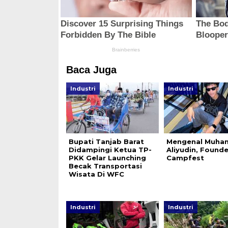
Baca Juga
Industri
Industri
Bupati Tanjab Barat
Mengenal Muh
Didampingi Ketua TP-
Aliyudin, Founde
PKK Gelar Launching
Campfest
Becak Transportasi
Wisata Di WFC
Industri
Industri