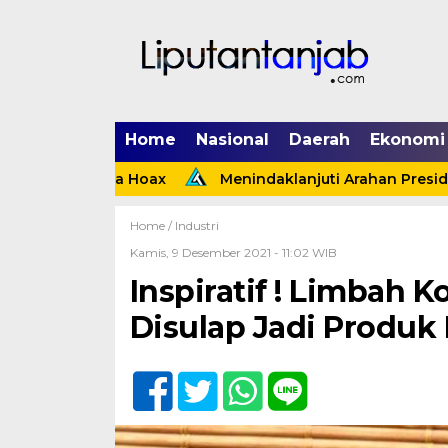
Home
Nasional
Daerah
Ekonomi
Ternyata Hoax
Menindaklanjuti Arahan Presiden, Pol
Home /
Industri
Kamis, 9 Desember 2021 - 11:02 WIB
Inspiratif ! Limbah K
Disulap Jadi Produk 