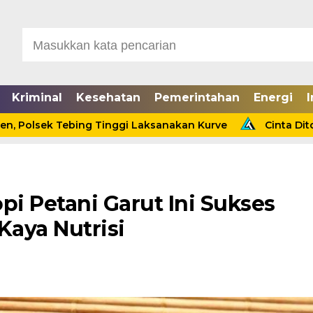
Kriminal
Kesehatan
Pemerintahan
Energi
I
sek Tebing Tinggi Laksanakan Kurve
Cinta Ditolak, Se
opi Petani Garut Ini Sukses
Kaya Nutrisi