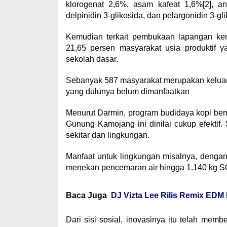
klorogenat 2,6%, asam kafeat 1,6%[2], anto
delpinidin 3-glikosida, dan pelargonidin 3-gli
Kemudian terkait pembukaan lapangan kerja
21,65 persen masyarakat usia produktif y
sekolah dasar.
Sebanyak 587 masyarakat merupakan keluarga
yang dulunya belum dimanfaatkan
Menurut Darmin, program budidaya kopi be
Gunung Kamojang ini dinilai cukup efektif
sekitar dan lingkungan.
Manfaat untuk lingkungan misalnya, denga
menekan pencemaran air hingga 1.140 kg S
Baca Juga
DJ Vizta Lee Rilis Remix EDM
Dari sisi sosial, inovasinya itu telah me