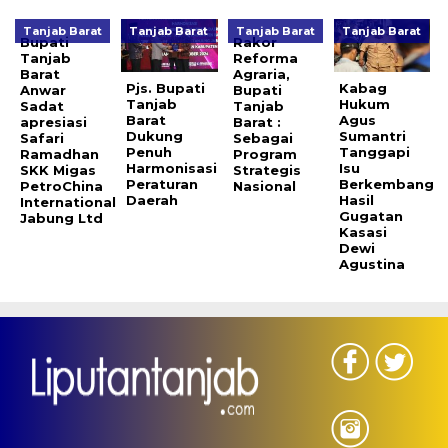
Tanjab Barat
Tanjab Barat
Tanjab Barat
Tanjab Barat
Bupati
Rakor
Tanjab
Reforma
Barat
Agraria,
Pjs. Bupati
Kabag
Anwar
Bupati
Tanjab
Hukum
Sadat
Tanjab
Barat
Agus
apresiasi
Barat :
Dukung
Sumantri
Safari
Sebagai
Penuh
Tanggapi
Ramadhan
Program
Harmonisasi
Isu
SKK Migas
Strategis
Peraturan
Berkembang
PetroChina
Nasional
Daerah
Hasil
International
Gugatan
Jabung Ltd
Kasasi
Dewi
Agustina