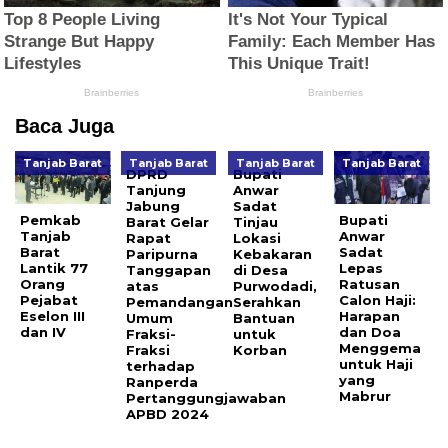
Baca Juga
Tanjab Barat
Tanjab Barat
Tanjab Barat
Tanjab Barat
DPRD
Bupati
Tanjung
Anwar
Jabung
Sadat
Pemkab
Bupati
Barat Gelar
Tinjau
Tanjab
Anwar
Rapat
Lokasi
Barat
Sadat
Paripurna
Kebakaran
Lantik 77
Lepas
Tanggapan
di Desa
Orang
Ratusan
atas
Purwodadi,
Pejabat
Calon Haji:
Pemandangan
Serahkan
Eselon III
Harapan
Umum
Bantuan
dan IV
dan Doa
Fraksi-
untuk
Menggema
Fraksi
Korban
untuk Haji
terhadap
yang
Ranperda
Mabrur
Pertanggungjawaban
APBD 2024