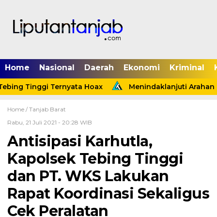
Home
Nasional
Daerah
Ekonomi
Kriminal
ing Tinggi Ternyata Hoax
Menindaklanjuti Arahan Pr
Home /
Tanjab Barat
Rabu, 21 Juli 2021 - 20:28 WIB
Antisipasi Karhutla,
Kapolsek Tebing Tinggi
dan PT. WKS Lakukan
Rapat Koordinasi Sekaligus
Cek Peralatan