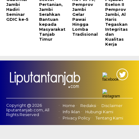
Jambi
Pertanian,
Pemprov
Eselon II
Hadiri
Jambi
Jambi
Pemprov
Seminar
Serahkan
Gelar
Jambi, Al
GDIC ke-5
Bantuan
Pawai
Haris
kepada
Hingga
Tegaskan
Masyarakat
Lomba
Integritas
Tanjab
Tradisional
dan
Timur
Kualitas
Kerja
Copyright @ 2026
Home
Redaksi
Disclaimer
liputantanjab.com, All
Info Iklan
Hubungi Kami
Rights Reserved
Privacy Policy
Tentang Kami