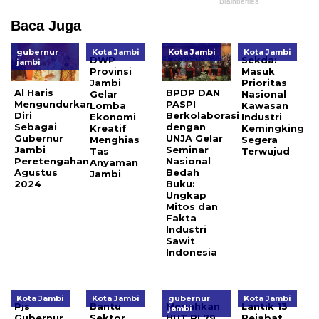
Baca Juga
gubernur
Kota Jambi
Kota Jambi
Kota Jambi
DWP
Sekda:
jambi
Provinsi
Masuk
Jambi
Prioritas
Al Haris
BPDP DAN
Gelar
Nasional
Mengundurkan
PASPI
Lomba
Kawasan
Diri
Berkolaborasi
Ekonomi
Industri
Sebagai
dengan
Kreatif
Kemingking
Gubernur
UNJA Gelar
Menghias
Segera
Jambi
Seminar
Tas
Terwujud
Peretengahan
Nasional
Anyaman
Agustus
Bedah
Jambi
2024
Buku:
Ungkap
Mitos dan
Fakta
Industri
Sawit
Indonesia
Kota Jambi
Kota Jambi
gubernur
Kota Jambi
Pjs
Bantu
Meriahkan
Lantik 13
jambi
Gubernur
Sektor
HUT RI 79,
Pejabat