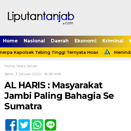
Home
Nasional
Daerah
Ekonomi
Kriminal
erpa Kapolsek Tebing Tinggi Ternyata Hoax
Menindakl
Home /
Kota Jambi
Senin, 3 Januari 2022 - 18:28 WIB
AL HARIS : Masyarakat
Jambi Paling Bahagia Se
Sumatra