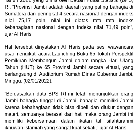
Tahun 2021 yang dirilis oleh Badan Pusat Statistik (BPS)
RI. “Provinsi Jambi adalah daerah yang paling bahagia di
Sumatera dan peringkat 4 secara nasional dengan indeks
nilai 75,17 poin, nilai ini diatas rata rata indeks
kebahagiaan nasional dengan indeks nilai 71,49 poin”,
ujar Al Haris.
Hal tersebut dinyatakan Al Haris pada sesi wawancara
usai mengikuti acara Launching Buku 65 Tokoh Perspektif
Pemikiran Membangun Jambi dalam rangka Hari Ulang
Tahun (HUT) ke 65 Provinsi Jambi secara virtual, yang
berlangsung di Auditorium Rumah Dinas Gubernur Jambi,
Minggu, (02/01/2022).
“Berdasarkan data BPS RI ini telah menunjukkan orang
Jambi bahagia tinggal di Jambi, bahagia memiliki Jambi
karena kebahagiaan tidak bisa dibeli dan diukur dengan
materi, semuanya berasal dari hati maka orang Jambi ini
memiliki kebersamaan dalam ikatan tali silahturahmi
ikhuwah islamiah yang sangat kuat sekali,” ujar Al Haris.